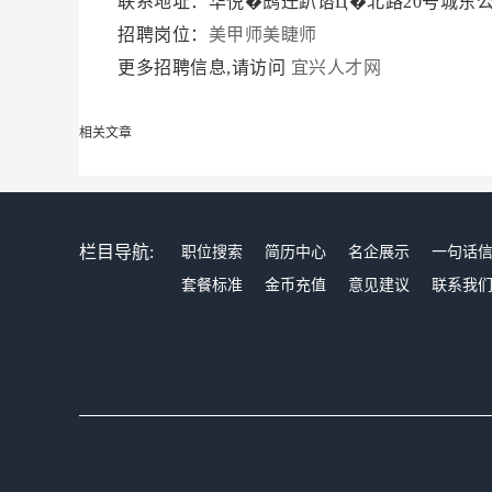
联系地址：华悦�鸱迕趴谘Ц�北路20号城东
招聘岗位：
美甲师美睫师
更多招聘信息,请访问
宜兴人才网
相关文章
栏目导航:
职位搜索
简历中心
名企展示
一句话
套餐标准
金币充值
意见建议
联系我