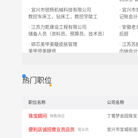
· 宜兴市锐杨机械科技有限公司
· 宜兴
数控车床工，钻床工，数控学陡工
记账会计
· 江苏力乾建设工程有限公司
· 安徽
储备人员（资料员、预算员、技术员）
后厨
· 妍芯美甲美睫皮肤管理
· 江苏苏
美甲师美睫师
出纳会计
热门职位
职位名称
公司名称
珠宝顾问
丁蜀梦金园珠宝
销售岗位
便利店诚招营业员店员
宜兴市宜城街道
营业员