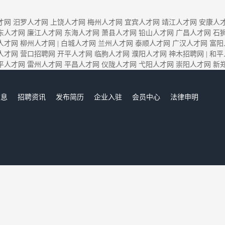
才网
汨罗人才网
上饶人才网
梅州人才网
宜宾人才网
靖江人才网
安康人
东人才网
廉江人才网
东海人才网
萧县人才网
铅山人才网
广昌人才网
石
人才网
柳州人才网
|
白城人才网
兰州人才网
泰顺人才网
广汉人才网
富阳
人才网
营口招聘网
开平人才网
临朐人才网
濮阳人才网
神木招聘网
|
和平
平人才网
雷州人才网
平昌人才网
仪陇人才网
弋阳人才网
崇阳人才网
新
信息
招聘资讯
发布简历
企业入驻
会员中心
法律申明
们
宜兴人才网,宜兴招聘网,宜兴人才市场,宜兴人事人才网
Copyright © 2017-2022 宜兴人才网www.gooduniverse.cn All rights reserved.