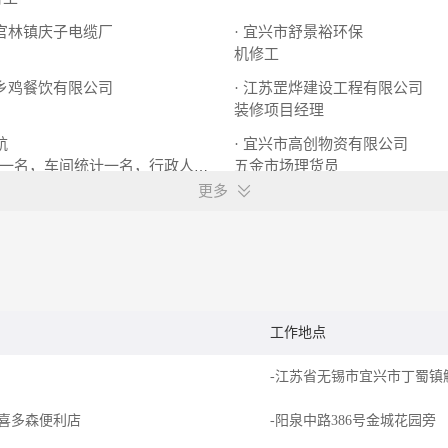
市官林镇庆子电缆厂
· 宜兴市舒景裕环保
机修工
老乡鸡餐饮有限公司
· 江苏罡烨建设工程有限公司
装修项目经理
航
· 宜兴市高创物资有限公司
一名，车间统计一名，行政人事一名
五金市场理货员
更多
工作地点
-江苏省无锡市宜兴市丁蜀镇
喜多森便利店
-阳泉中路386号金城花园旁