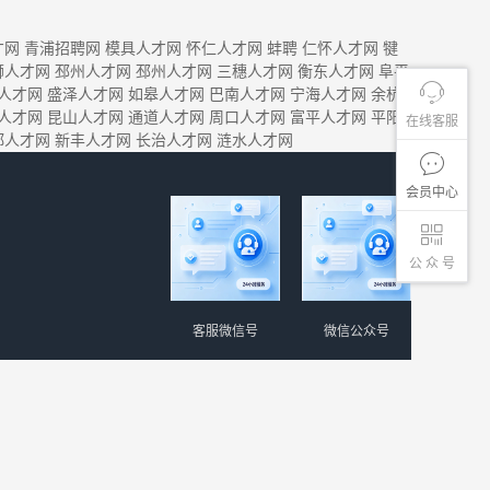
才网
青浦招聘网
模具人才网
怀仁人才网
蚌聘
仁怀人才网
犍
狮人才网
邳州人才网
邳州人才网
三穗人才网
衡东人才网
阜平
人才网
盛泽人才网
如皋人才网
巴南人才网
宁海人才网
余杭
人才网
昆山人才网
通道人才网
周口人才网
富平人才网
平阳
在线客服
郑人才网
新丰人才网
长治人才网
涟水人才网
会员中心
公 众 号
客服微信号
微信公众号