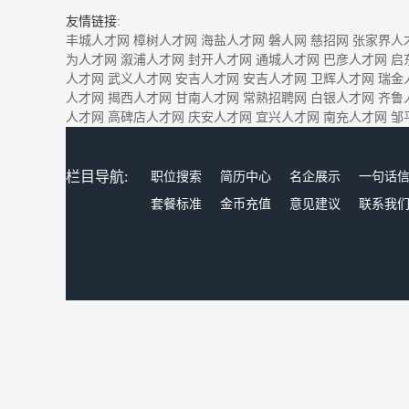
友情链接:
丰城人才网
樟树人才网
海盐人才网
磐人网
慈招网
张家界人
为人才网
溆浦人才网
封开人才网
通城人才网
巴彦人才网
启
人才网
武义人才网
安吉人才网
安吉人才网
卫辉人才网
瑞金
人才网
揭西人才网
甘南人才网
常熟招聘网
白银人才网
齐鲁
人才网
高碑店人才网
庆安人才网
宜兴人才网
南充人才网
邹
栏目导航:
职位搜索
简历中心
名企展示
一句话
套餐标准
金币充值
意见建议
联系我