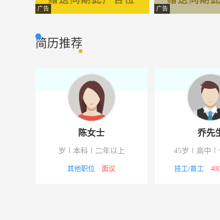
办公室文员
宜兴市丰熙智能
文员
广告
广告
记账会计
宜兴市官林镇庆
财务/会计
简历推荐
电话客服电话销售。
卓越空间装饰设
建筑/装潢
储备人员（资料员、预算员、技术员）
江苏力乾建设工
建筑/装潢
后厨
安徽老乡鸡餐饮
餐饮服务
装修项目经理
江苏罡烨建设工
建筑/装潢
陈女士
乔先
房地产经纪人
无锡玖家房地产
销售岗位
年以上
岁
本科
二年以上
45岁
高中
美甲师美睫师
妍芯美甲美睫皮
美容美发
8000元
其他职位
面议
技工/普工
40