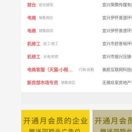
前台
宜兴荣腾传媒有
前台接待
电商
宜兴伊怀普道环
销售岗位
电商
宜兴伊怀普道环
销售岗位
机修工
宜兴市舒景裕环
技工/普工
机修工
宜兴市振兴压铸
水电/机修
电商客服（天猫/小程序）
善颜互联网科技
行政/后勤
新房部市场专员
无锡玖家房地产
销售岗位
环境监测采样员
宜兴润蓝环境工
其他职位
普工
宜兴市振兴压铸
技工/普工
数控车床工，钻床工，数控学陡工
宜兴市锐杨机械
技工/普工