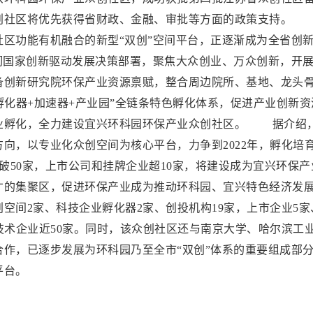
创社区将优先获得省财政、金融、审批等方面的政策支持。
区功能有机融合的新型“双创”空间平台，正逐渐成为全省创
彻国家创新驱动发展决策部署，聚焦大众创业、万众创新，开
备创新研究院环保产业资源禀赋，整合周边院所、基地、龙头
孵化器+加速器+产业园”全链条特色孵化体系，促进产业创新资
业孵化，全力建设宜兴环科园环保产业众创社区。 据介绍
向，以专业化众创空间为核心平台，力争到2022年，孵化培
破50家，上市公司和挂牌企业超10家，将建设成为宜兴环保产
才的集聚区，促进环保产业成为推动环科园、宜兴特色经济发
空间2家、科技企业孵化器2家、创投机构19家，上市企业5家
技术企业近50家。同时，该众创社区还与南京大学、哈尔滨工
作，已逐步发展为环科园乃至全市“双创”体系的重要组成部
平台。