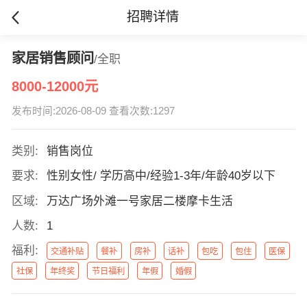
招聘详情
家居销售顾问
/全职
8000-12000元
发布时间:2026-08-09 查看次数:1297
类别:
销售岗位
要求:
性别女性/ 学历高中/经验1-3年/年龄40岁以下
区域:
万达广场外滩一号家居二楼摩卡生活
人数:
1
福利:
交通补贴
餐补
房补
话补
包吃
包住
医保
社保
年终奖
节日福利
年假
婚假